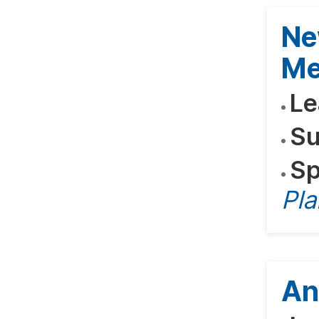
Ne
Me
Le
Su
Sp
Pla
An