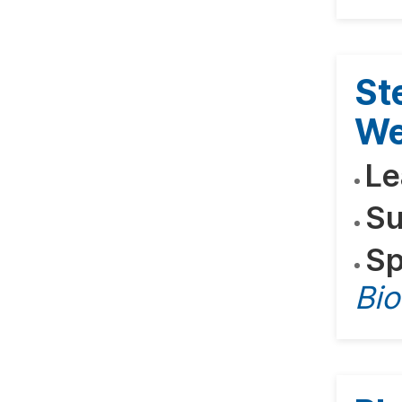
St
We
Le
Su
Sp
Bio