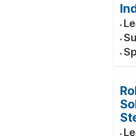
In
Le
Su
Sp
Ro
So
St
Le