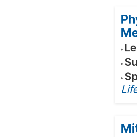
Ph
Me
Le
Su
Sp
Lif
Mi