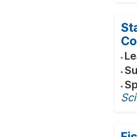
St
Co
Le
Su
Sp
Sc
Fi